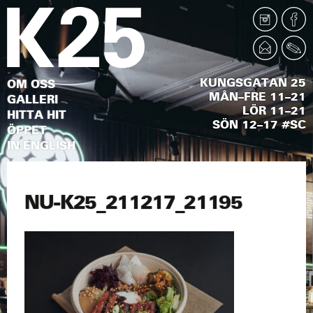
KUNGSGATAN 25
OM OSS
MÅN–FRE 11–21
GALLERI
LÖR 11–21
HITTA HIT
SÖN 12–17 #SC
ÖPPET
IN ENGLISH
NU-K25_211217_21195