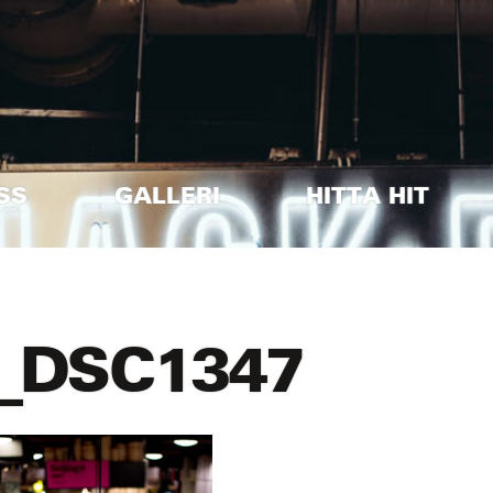
SS
GALLERI
HITTA HIT
_DSC1347