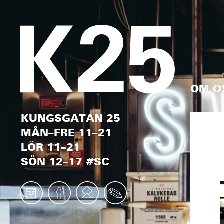
OM O
KUNGSGATAN 25
MÅN–FRE 11–21
LÖR 11–21
SÖN 12–17 #SC