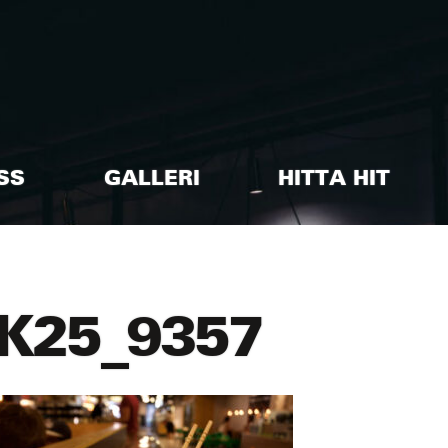
SS
GALLERI
HITTA HIT
K25_9357