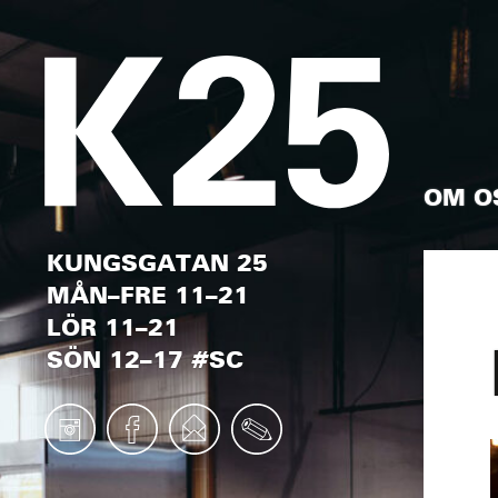
OM O
KUNGSGATAN 25
MÅN–FRE 11–21
LÖR 11–21
SÖN 12–17 #SC