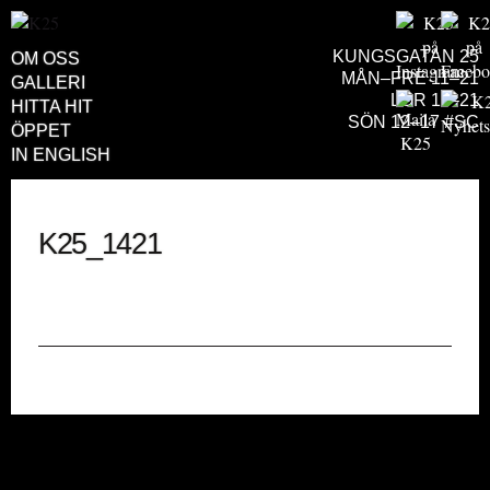
KUNGSGATAN 25
OM OSS
MÅN–FRE 11–21
GALLERI
LÖR 11–21
HITTA HIT
SÖN 12–17 #SC
ÖPPET
IN ENGLISH
K25_1421