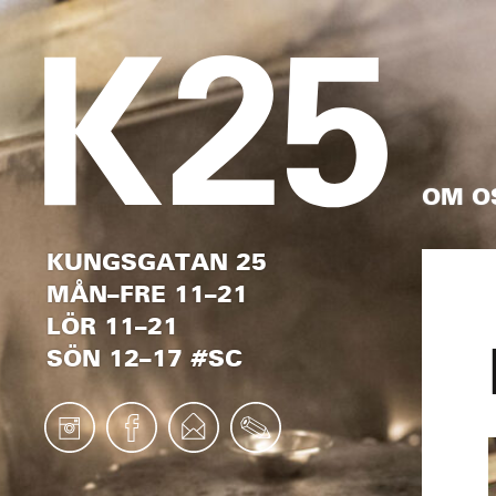
OM O
KUNGSGATAN 25
MÅN–FRE 11–21
LÖR 11–21
SÖN 12–17 #SC