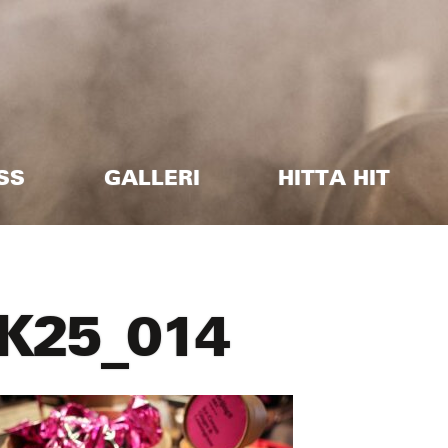
SS
GALLERI
HITTA HIT
K25_014