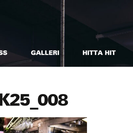
SS
GALLERI
HITTA HIT
K25_008