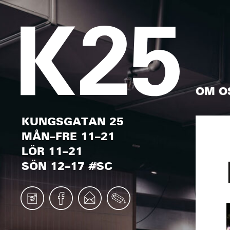
OM O
KUNGSGATAN 25
MÅN–FRE 11–21
LÖR 11–21
SÖN 12–17 #SC