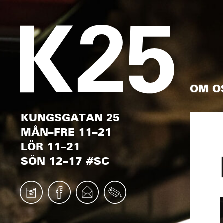
OM O
KUNGSGATAN 25
MÅN–FRE 11–21
LÖR 11–21
SÖN 12–17 #SC