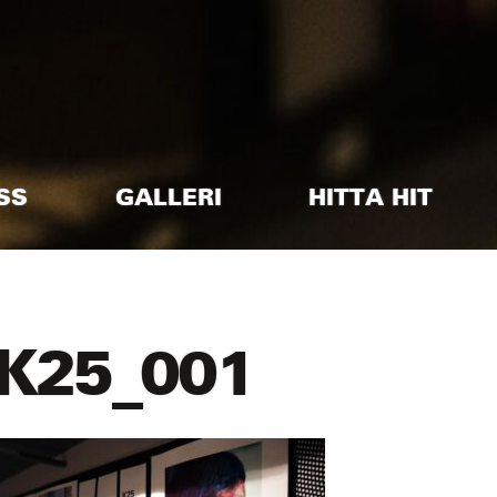
SS
GALLERI
HITTA HIT
K25_001