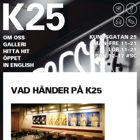
KUNGSGATAN 25
OM OSS
MÅN–FRE 11–21
GALLERI
LÖR 11–21
HITTA HIT
SÖN 12–17 #SC
ÖPPET
IN ENGLISH
VAD HÄNDER PÅ K25