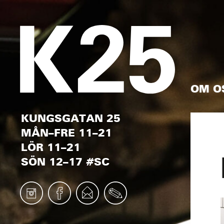
OM O
KUNGSGATAN 25
MÅN–FRE 11–21
LÖR 11–21
SÖN 12–17 #SC