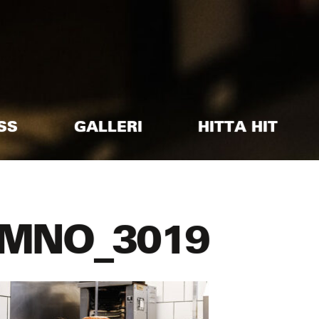
SS
GALLERI
HITTA HIT
MNO_3019