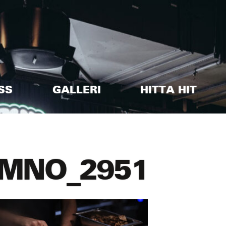
SS
GALLERI
HITTA HIT
MNO_2951