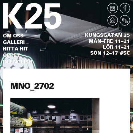
KUNGSGATAN 25
OM OSS
MÅN–FRE 11–21
GALLERI
LÖR 11–21
HITTA HIT
SÖN 12–17 #SC
ÖPPET
IN ENGLISH
MNO_2702