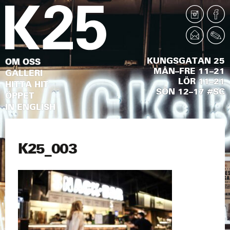
KUNGSGATAN 25
OM OSS
MÅN–FRE 11–21
GALLERI
LÖR 11–21
HITTA HIT
SÖN 12–17 #SC
ÖPPET
IN ENGLISH
K25_003